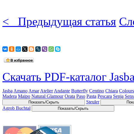
< Предыдущая статья
Сл
Скачать PDF-каталог Jasb
Jasba
Amano
Amar
Atelier
Andante
Butterfly
Centino
Chiara
Colours
Madera
Maipo
Natural Glamour
Orata
Paso
Pasta
Pescara
Senja
Sens
Steuler
Показать/Скрыть
Пок
Agrob Buchtal
Показать/Скрыть