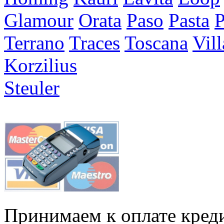
Glamour
Orata
Paso
Pasta
P
Terrano
Traces
Toscana
Vil
Korzilius
Steuler
Принимаем к оплате кред