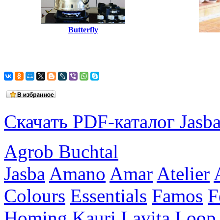
Butterfly
Скачать PDF-каталог Jasb
Agrob Buchtal
Jasba
Amano
Amar
Atelier
Colours
Essentials
Famos
F
Homing
Kauri
Lavita
Loop