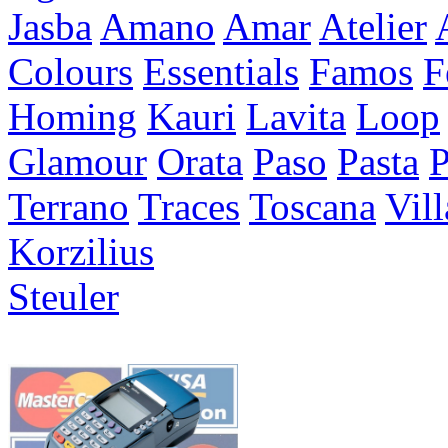
Jasba
Amano
Amar
Atelier
Colours
Essentials
Famos
F
Homing
Kauri
Lavita
Loop
Glamour
Orata
Paso
Pasta
P
Terrano
Traces
Toscana
Vil
Korzilius
Steuler