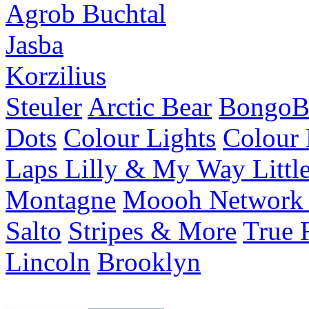
Agrob Buchtal
Jasba
Korzilius
Steuler
Arctic Bear
BongoB
Dots
Colour Lights
Colour
Laps
Lilly & My Way
Littl
Montagne
Moooh
Networ
Salto
Stripes & More
True 
Lincoln
Brooklyn