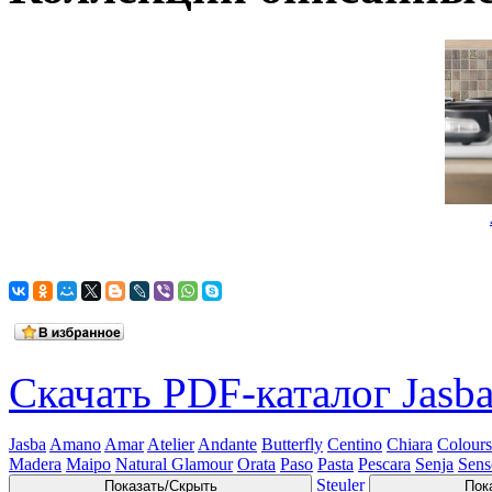
Скачать PDF-каталог Jasb
Jasba
Amano
Amar
Atelier
Andante
Butterfly
Centino
Chiara
Colours
Madera
Maipo
Natural Glamour
Orata
Paso
Pasta
Pescara
Senja
Sens
Steuler
Показать/Скрыть
Пок